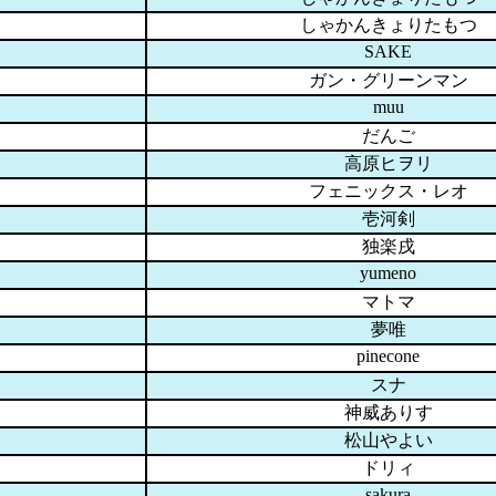
しゃかんきょりたもつ
SAKE
ガン・グリーンマン
muu
だんご
高原ヒヲリ
フェニックス・レオ
壱河剣
独楽戌
yumeno
マトマ
夢唯
pinecone
スナ
神威ありす
松山やよい
ドリィ
sakura