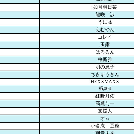
如月明日菜
龍咲 渉
うに蔵
えむやん
ゴレイ
玉露
はるるん
桜庭雅
明の息子
ちきゅうぎん
HEXXMAXX
楓004
紅野月佑
高鷹与一
支援人
オム
小倉庵 豆粒
羽音未来