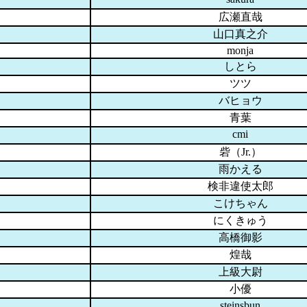
広瀬直哉
山口真之介
monja
しとら
ツツ
バヒョウ
青葉
cmi
砦（Jr.）
雨かえる
検非違使太郎
こけちゃん
にくきゅう
高橋御影
煌哉
上級大尉
小優
steinsbun