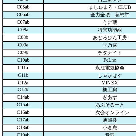
C05ab
ましゅまろ・CLUB
C06ab
全力全壊 妄想堂
C07ab
うに蔵
C08a
特異功能組
C08b
あとろぴん工房
C09a
玉乃露
C09b
チタナイト
C10ab
FeLne
C11a
永江電気協会
C11b
しゃかはぐ
C12a
MINXX
C12b
楓工房
C14ab
ぎあず
C15ab
あぶそるーと
C16ab
二次会オンライン
C17ab
薄墨楼
C18ab
小倉庵
C19ab
音羽