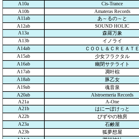
A10a
Cis-Trance
A10b
Amateras Records
A11ab
あ～るの～と
A12ab
SOUND HOLIC
A13a
森羅万象
A13b
イノライ
A14ab
ＣＯＯＬ＆ＣＲＥＡＴ
A15ab
少女フラクタル
A16ab
幽閉サテライト
A17ab
凋叶棕
A18ab
豚乙女
A19ab
魂音泉
A20ab
Alstroemeria Records
A21a
A-One
A21b
はにーぽけっと
A22b
ぴずやの独房
A23a
石鹸屋
A23b
狐夢想屋