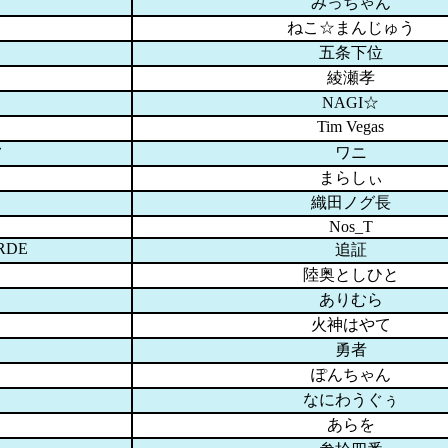
みっちゃん
ねこ☆まんじゅう
五条下位
綾瀬孝
NAGI☆
Tim Vegas
フ
ワニ
まらしぃ
織田ノグ長
Nos_T
RDE
追証
陸奥としひと
ありむら
火神はやて
勇者
ぽんちゃん
なにわうぐぅ
あらを