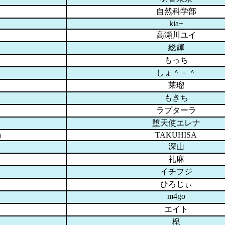
自然科学部
kia+
高瀬川ユイ
総輝
もっち
しょ＾－＾
莱瑠
もきち
ラプターラ
堕天使エレナ
a
TAKUHISA
深山
礼麻
イチフジ
ひろじぃ
m4go
エイト
梍