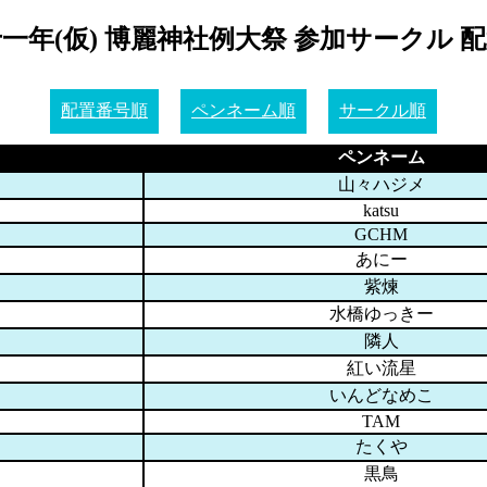
一年(仮) 博麗神社例大祭 参加サークル 
配置番号順
ペンネーム順
サークル順
ペンネーム
山々ハジメ
katsu
GCHM
あにー
紫煉
水橋ゆっきー
隣人
紅い流星
いんどなめこ
TAM
たくや
黒鳥