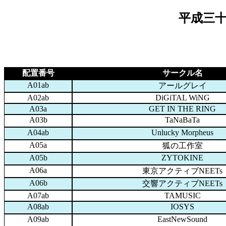
平成三十
配置番号
サークル名
A01ab
アールグレイ
A02ab
DiGiTAL WiNG
A03a
GET IN THE RING
A03b
TaNaBaTa
A04ab
Unlucky Morpheus
A05a
狐の工作室
A05b
ZYTOKINE
A06a
東京アクティブNEETs
A06b
交響アクティブNEETs
A07ab
TAMUSIC
A08ab
IOSYS
A09ab
EastNewSound