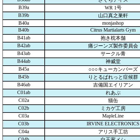
B39a
WR 1号
B39b
山口真之巣軒
B40a
monjashop
B40b
Citrus Martialarts Gym
B41ab
抱き枕本舗
B42ab
痛ジーンズ製作委員会
B43ab
サークル青
B44ab
神威堂
B45a
○○○キューカンバーズ
B45b
りとるぱれっと症候群
B46ab
吉備国エイリアン
C01ab
れあぶ
C02a
猫缶
C02b
ミカゲ工房
C03a
MapleLine
C03b
IRVINE ELECTRONICS
C04a
アリス手工坊
C04b
白玉家メシ