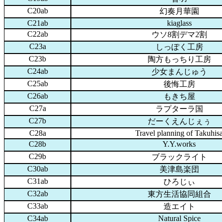
C20ab
幻奏月華園
C21ab
kiaglass
C22ab
ウソ8割デマ2割
C23a
しっぽく工房
C23b
陶方もっちり工房
C24ab
少女まんじゅう
C25ab
後悔工房
C26ab
もきち屋
C27a
ラプターラ国
C27b
だーくえんじぇぅ
C28a
Travel planning of Takuhis
C28b
Y.Y.works
C29b
ブラックライト
C30ab
美津島楽団
C31ab
ひろじぃ
C32ab
東方生活協同組合
C33ab
造エイト
C34ab
Natural Spice