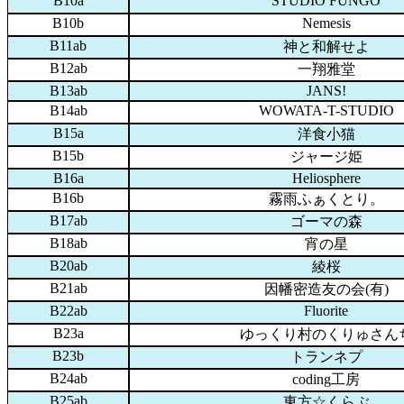
B10a
STUDIO FUNGO
B10b
Nemesis
B11ab
神と和解せよ
B12ab
一翔雅堂
B13ab
JANS!
B14ab
WOWATA-T-STUDIO
B15a
洋食小猫
B15b
ジャージ姫
B16a
Heliosphere
B16b
霧雨ふぁくとり。
B17ab
ゴーマの森
B18ab
宵の星
B20ab
綾桜
B21ab
因幡密造友の会(有)
B22ab
Fluorite
B23a
ゆっくり村のくりゅさん
B23b
トランネプ
B24ab
coding工房
B25ab
東方☆くらぶ