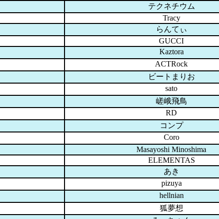
テクネチウム
Tracy
らんてぃ
GUCCI
Kaztora
ACTRock
Ｅ
ビートまりお
sato
嵯峨飛鳥
RD
コンプ
Coro
Masayoshi Minoshima
ELEMENTAS
あき
pizuya
hellnian
狐夢想