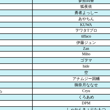
参拾四番
狐夜依
勇者よっしー
あやちん
KUWA
ヲワタTプロ
tiffaco
伊藤ジュン
Zan
Miho
ゴヲマ
hide
空
アナムジー因幡
御奈月ななせ
Cryu
ち
くろあめ
DPM
しゃかんきょりたもつ