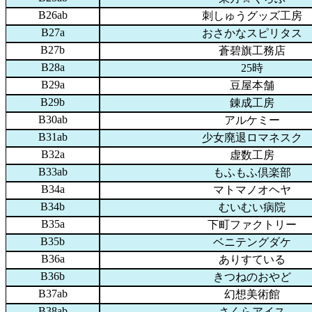
B26ab
刺しゅうグッズ工房
B27a
おさかなスピリタス
B27b
蒼碧旗工務店
B28a
25時
B29a
豆屋本舗
B29b
錬成工房
B30ab
アルケミー
B31ab
少女廃退ロマネスク
B32a
虚数工房
B33ab
もふもふ倶楽部
B34a
マトマノオヘヤ
B34b
むいむい病院
B35a
下町ファクトリー
B35b
ベニテングダケ
B36a
ありすている
B36b
きつねのおやど
B37ab
幻想美術館
B38ab
さくらアイス