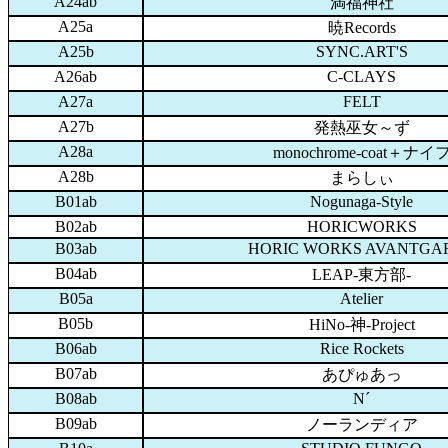
A24ab
満福神社
A25a
暁Records
A25b
SYNC.ART'S
A26ab
C-CLAYS
A27a
FELT
A27b
発熱巫女～ず
A28a
monochrome-coat＋ナイ
A28b
まらしぃ
B01ab
Nogunaga-Style
B02ab
HORICWORKS
B03ab
HORIC WORKS AVANTGA
B04ab
LEAP-東方部-
B05a
Atelier
B05b
HiNo-神-Project
B06ab
Rice Rockets
B07ab
あぴゅあっ
B08ab
N´
B09ab
ノーランディア